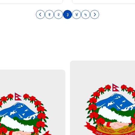
१
२
३
४
५