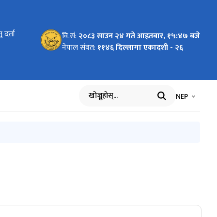
्यालयको
 दर्ता
्यालयको
्यालयको
्यालयको
चना
्रथम
े हुलाक
वि.सं:
२०८३ साउन २४ गते आइतबार, १५:४७ बजे
ा।
देखि
नसकिने
नेपाल संवत:
११४६ दिल्लागा एकादशी - २६
 ) को
भाषा चयन गर्नुह
भाषा प
NEP
खोज्नुहोस्