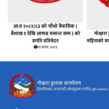
आ.व २०८२/८३ को चौथो त्रैमासिक (
बैशाख १ देखि आषाढ मसान्त सम्म ) को
गोश्वार
प्रगति प्रतिवेदन
महिनाको म
१९ साउन, २०८३
गोश्वारा हुलाक कार्यालय
डिल्लीबजार, काठमाडौं (सोधपुछका लागि(call cente