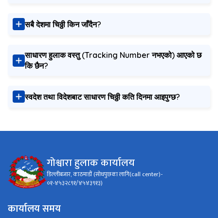
सबै देशमा चिठ्ठी किन जाँदैन?
साधारण हुलाक वस्तु (Tracking Number नभएको) आएको छ
कि छैन?
स्वदेश तथा विदेशबाट साधारण चिठ्ठी कति दिनमा आइपुग्छ?
गोश्वारा हुलाक कार्यालय
डिल्लीबजार, काठमाडौं (सोधपुछका लागि(call center)-
०१-४५३२८९१/४५४३९१३)
कार्यालय समय