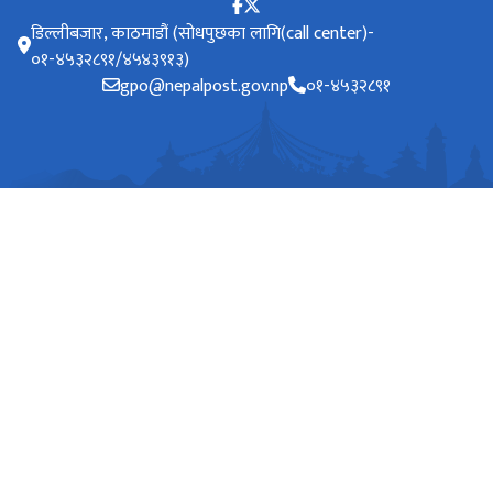
डिल्लीबजार, काठमाडौं (सोधपुछका लागि(call center)-
०१-४५३२८९१/४५४३९१३)
gpo@nepalpost.gov.np
०१-४५३२८९१