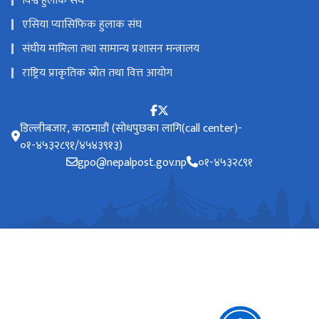
विश्व हुलाक संघ
एसिया प्यासिफिक हुलाक संघ
संघीय मामिला तथा सामान्य प्रशासन मन्त्रालय
राष्ट्रिय प्राकृतिक स्रोत तथा वित्त आयोग
डिल्लीबजार, काठमाडौं (सोधपुछका लागि(call center)-
०१-४५३२८९१/४५४३९१३)
gpo@nepalpost.gov.np
०१-४५३२८९१