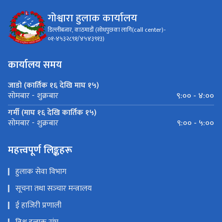
गोश्वारा हुलाक कार्यालय
डिल्लीबजार, काठमाडौं (सोधपुछका लागि(call center)-
०१-४५३२८९१/४५४३९१३)
कार्यालय समय
जाडो (कार्तिक १६ देखि माघ १५)
९:०० - ४:००
सोमबार - शुक्रबार
गर्मी (माघ १६ देखि कार्तिक १५)
९:०० - ५:००
सोमबार - शुक्रबार
महत्त्वपूर्ण लिङ्कहरू
हुलाक सेवा विभाग
सूचना तथा सञ्‍चार मन्त्रालय
ई हाजिरी प्रणाली