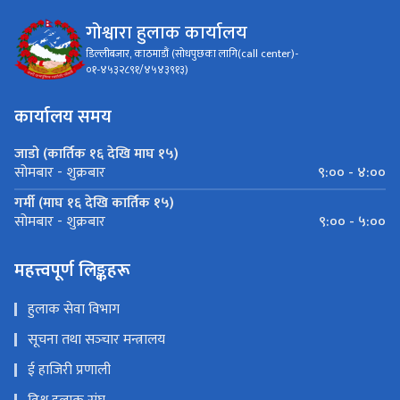
गोश्वारा हुलाक कार्यालय
डिल्लीबजार, काठमाडौं (सोधपुछका लागि(call center)-
०१-४५३२८९१/४५४३९१३)
कार्यालय समय
जाडो (कार्तिक १६ देखि माघ १५)
९:०० - ४:००
सोमबार - शुक्रबार
गर्मी (माघ १६ देखि कार्तिक १५)
९:०० - ५:००
सोमबार - शुक्रबार
महत्त्वपूर्ण लिङ्कहरू
हुलाक सेवा विभाग
सूचना तथा सञ्‍चार मन्त्रालय
ई हाजिरी प्रणाली