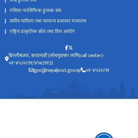
विश्व हुलाक संघ
एसिया प्यासिफिक हुलाक संघ
संघीय मामिला तथा सामान्य प्रशासन मन्त्रालय
राष्ट्रिय प्राकृतिक स्रोत तथा वित्त आयोग
डिल्लीबजार, काठमाडौं (सोधपुछका लागि(call center)-
०१-४५३२८९१/४५४३९१३)
gpo@nepalpost.gov.np
०१-४५३२८९१