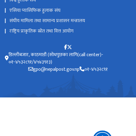
विश्व हुलाक संघ
एसिया प्यासिफिक हुलाक संघ
संघीय मामिला तथा सामान्य प्रशासन मन्त्रालय
राष्ट्रिय प्राकृतिक स्रोत तथा वित्त आयोग
डिल्लीबजार, काठमाडौं (सोधपुछका लागि(call center)-
०१-४५३२८९१/४५४३९१३)
gpo@nepalpost.gov.np
०१-४५३२८९१