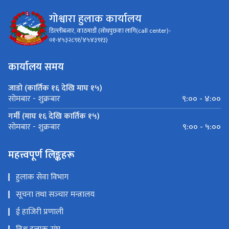
गोश्वारा हुलाक कार्यालय
डिल्लीबजार, काठमाडौं (सोधपुछका लागि(call center)-
०१-४५३२८९१/४५४३९१३)
कार्यालय समय
जाडो (कार्तिक १६ देखि माघ १५)
९:०० - ४:००
सोमबार - शुक्रबार
गर्मी (माघ १६ देखि कार्तिक १५)
९:०० - ५:००
सोमबार - शुक्रबार
महत्त्वपूर्ण लिङ्कहरू
हुलाक सेवा विभाग
सूचना तथा सञ्‍चार मन्त्रालय
ई हाजिरी प्रणाली